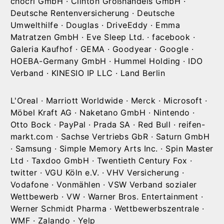
chocri GmbH · Clinton Großhandels GmbH ·
Deutsche Rentenversicherung · Deutsche
Umwelthilfe · Douglas · DriveEddy · Emma
Matratzen GmbH · Eve Sleep Ltd. · facebook ·
Galeria Kaufhof · GEMA · Goodyear · Google ·
HOEBA-Germany GmbH · Hummel Holding · IDO
Verband · KINESIO IP LLC · Land Berlin
L'Oreal · Marriott Worldwide · Merck · Microsoft ·
Möbel Kraft AG · Naketano GmbH · Nintendo ·
Otto Bock · PayPal · Prada SA · Red Bull · reifen-
markt.com · Sachse Vertriebs GbR · Saturn GmbH
· Samsung · Simple Memory Arts Inc. · Spin Master
Ltd · Taxdoo GmbH · Twentieth Century Fox ·
twitter · VGU Köln e.V. · VHV Versicherung ·
Vodafone · Vonmählen · VSW Verband sozialer
Wettbewerb · VW · Warner Bros. Entertainment ·
Werner Schmidt Pharma · Wettbewerbszentrale ·
WMF · Zalando · Yelp