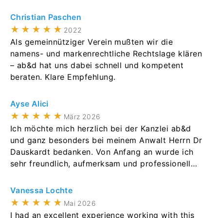
Christian Paschen
★★★★★
2022
Als gemeinnütziger Verein mußten wir die
namens- und markenrechtliche Rechtslage klären
– ab&d hat uns dabei schnell und kompetent
beraten. Klare Empfehlung.
Ayse Alici
★★★★★
März 2026
Ich möchte mich herzlich bei der Kanzlei ab&d
und ganz besonders bei meinem Anwalt Herrn Dr
Dauskardt bedanken. Von Anfang an wurde ich
sehr freundlich, aufmerksam und professionell
betreut. Herr Dauskardt arbeitet äußerst
sorgfältig, kompetent und zuverlässig.
Vanessa Lochte
Gleichzeitig ist er ein sehr freundlicher und
★★★★★
Mai 2026
respektvoller Mensch, der sich wirklich Zeit für
I had an excellent experience working with this