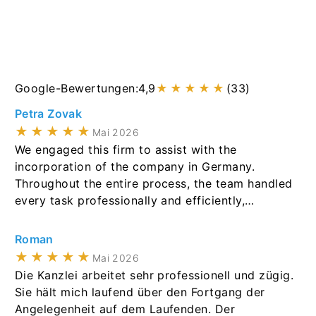
Google-Bewertungen:
4,9
★★★★★
(33)
Petra Zovak
★★★★★
Mai 2026
We engaged this firm to assist with the
incorporation of the company in Germany.
Throughout the entire process, the team handled
every task professionally and efficiently,
coordinating closely with notaries, the
commercial register, the transparency register,
Roman
and banking partners to get everything finished
★★★★★
Mai 2026
on time. Communication was clear, response
Die Kanzlei arbeitet sehr professionell und zügig.
times were fast, and we always felt in good
Sie hält mich laufend über den Fortgang der
hands. The final result was exactly what we
Angelegenheit auf dem Laufenden. Der