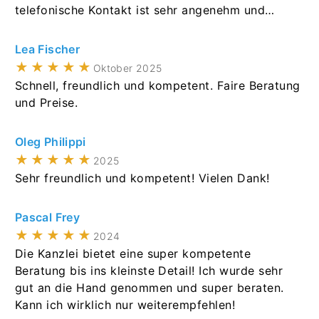
needed. If you are looking for legal support for
telefonische Kontakt ist sehr angenehm und
company incorporation or corporate matters in
sachlich. Mein besonderer Dank gilt Frau Dr.
Germany, we would not hesitate to recommend
Joanna Koronkiewicz, die sich meiner Sache
Lea Fischer
ab&d legal.
äußerst professionell angenommen und mir die
★★★★★
Oktober 2025
Feinheiten des deutschen Wettbewerbs- und
Schnell, freundlich und kompetent. Faire Beratung
Markenrechts im Hinblick auf meinen Fall auf sehr
und Preise.
verständliche und freundliche Weise erläutert hat.
Professionalität auf höchstem Niveau.
Oleg Philippi
★★★★★
2025
Sehr freundlich und kompetent! Vielen Dank!
Pascal Frey
★★★★★
2024
Die Kanzlei bietet eine super kompetente
Beratung bis ins kleinste Detail! Ich wurde sehr
gut an die Hand genommen und super beraten.
Kann ich wirklich nur weiterempfehlen!