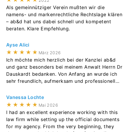
2022
Als gemeinnütziger Verein mußten wir die
namens- und markenrechtliche Rechtslage klären
– ab&d hat uns dabei schnell und kompetent
beraten. Klare Empfehlung.
Ayse Alici
★★★★★
März 2026
Ich möchte mich herzlich bei der Kanzlei ab&d
und ganz besonders bei meinem Anwalt Herrn Dr
Dauskardt bedanken. Von Anfang an wurde ich
sehr freundlich, aufmerksam und professionell
betreut. Herr Dauskardt arbeitet äußerst
sorgfältig, kompetent und zuverlässig.
Vanessa Lochte
Gleichzeitig ist er ein sehr freundlicher und
★★★★★
Mai 2026
respektvoller Mensch, der sich wirklich Zeit für
I had an excellent experience working with this
seine Mandanten nimmt. Ich habe mich während
law firm while setting up the official documents
des gesamten Prozesses sehr gut aufgehoben und
for my agency. From the very beginning, they
ernst genommen gefühlt. Besonders beeindruckt