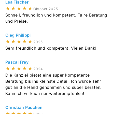
Joanna Koronkiewicz, die sich meiner Sache
Lea Fischer
ab&d legal.
äußerst professionell angenommen und mir die
★★★★★
Oktober 2025
Feinheiten des deutschen Wettbewerbs- und
Schnell, freundlich und kompetent. Faire Beratung
Markenrechts im Hinblick auf meinen Fall auf sehr
und Preise.
verständliche und freundliche Weise erläutert hat.
Professionalität auf höchstem Niveau.
Oleg Philippi
★★★★★
2025
Sehr freundlich und kompetent! Vielen Dank!
Pascal Frey
★★★★★
2024
Die Kanzlei bietet eine super kompetente
Beratung bis ins kleinste Detail! Ich wurde sehr
gut an die Hand genommen und super beraten.
Kann ich wirklich nur weiterempfehlen!
Christian Paschen
★★★★★