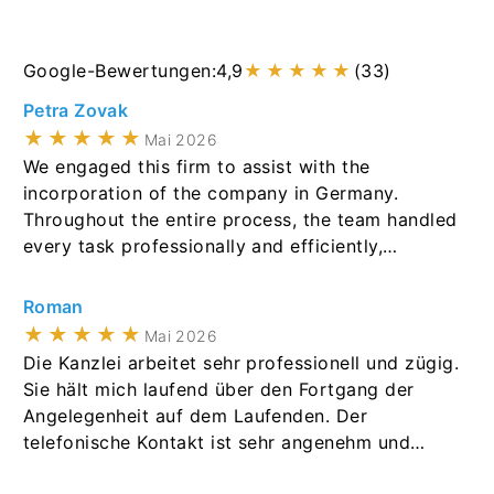
Google-Bewertungen:
4,9
★★★★★
(33)
Petra Zovak
★★★★★
Mai 2026
We engaged this firm to assist with the
incorporation of the company in Germany.
Throughout the entire process, the team handled
every task professionally and efficiently,
coordinating closely with notaries, the
commercial register, the transparency register,
Roman
and banking partners to get everything finished
★★★★★
Mai 2026
on time. Communication was clear, response
Die Kanzlei arbeitet sehr professionell und zügig.
times were fast, and we always felt in good
Sie hält mich laufend über den Fortgang der
hands. The final result was exactly what we
Angelegenheit auf dem Laufenden. Der
needed. If you are looking for legal support for
telefonische Kontakt ist sehr angenehm und
company incorporation or corporate matters in
sachlich. Mein besonderer Dank gilt Frau Dr.
Germany, we would not hesitate to recommend