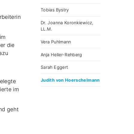
Tobias Bystry
beiterin
Dr. Joanna Koronkiewicz,
LL.M.
 im
Vera Puhlmann
er die
dazu
Anja Heller-Rehberg
Sarah Eggert
Judith von Hoerschelmann
belegte
ierte im
und geht