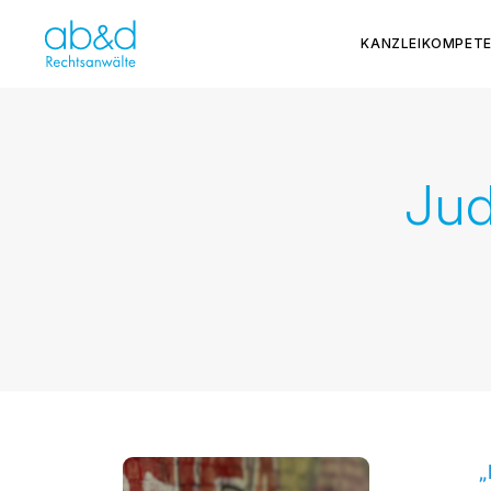
KANZLEI
KOMPET
Jud
„