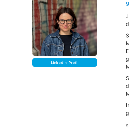
g
J
d
S
M
E
g
LinkedIn-Profil
M
S
d
M
I
g
S